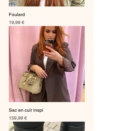
Foulard
Prix
19,99 €
Sac en cuir inspi
Prix
159,99 €