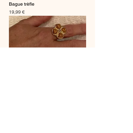
Bague trèfle
Prix
19,99 €
Bague marguerite
Prix
19,99 €