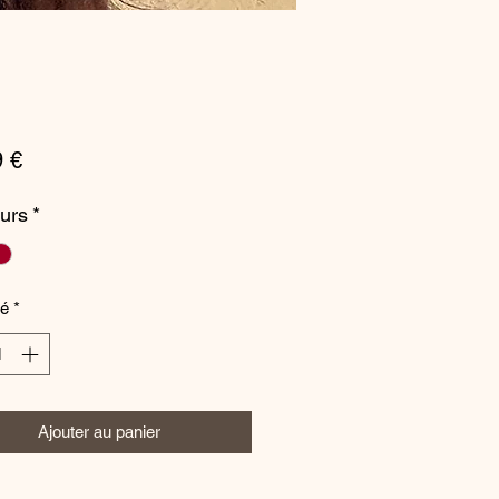
Prix
9 €
urs
*
té
*
Ajouter au panier