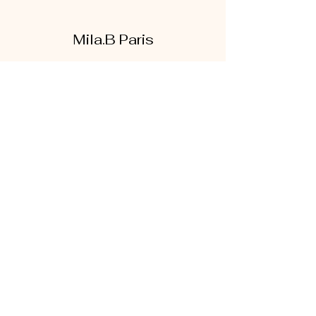
Mila.B Paris
Formulaire d'abonnement
Envoyer
07 56 80 18 86
1 rue de la bretonnerie
95300 Pontoise
Mentions légales
|
CGV
|
Politique de