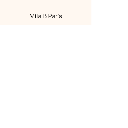
Mila.B Paris
Formulaire d'abonnement
Envoyer
07 56 80 18 86
1 rue de la bretonnerie
95300 Pontoise
Mentions légales
|
CGV
|
Politique de