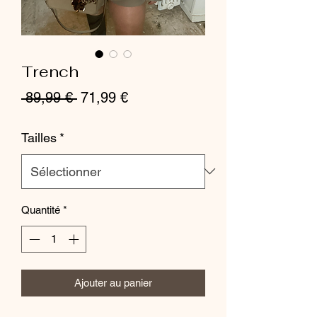
Trench
Prix
Prix
 89,99 € 
71,99 €
original
promotionnel
Tailles
*
Quantité
*
Ajouter au panier