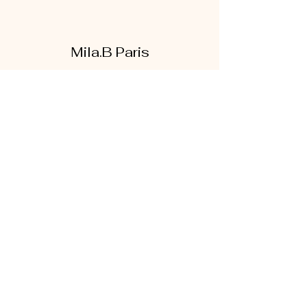
Mila.B Paris
Formulaire d'abonnement
Envoyer
07 56 80 18 86
1 rue de la bretonnerie
95300 Pontoise