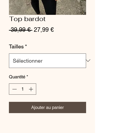
Top bardot
Prix
Prix
 39,99 € 
27,99 €
original
promotionnel
Tailles
*
Quantité
*
Ajouter au panier