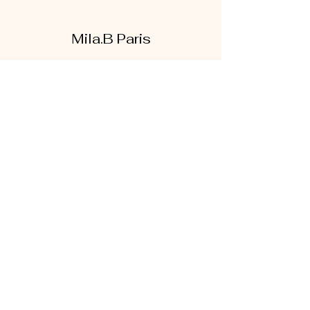
Mila.B Paris
Formulaire d'abonnement
Envoyer
07 56 80 18 86
1 rue de la bretonnerie
95300 Pontoise
Mentions légales
|
CGV
|
Politique de