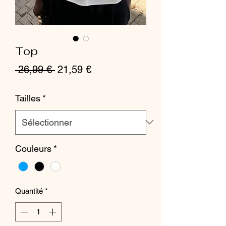
Top
Prix
Prix
 26,99 € 
21,59 €
original
promotionnel
Tailles
*
Couleurs
*
Quantité
*