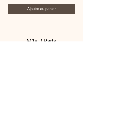
Ajouter au panier
Mila.B Paris
Formulaire d'abonnement
Envoyer
07 56 80 18 86
1 rue de la bretonnerie