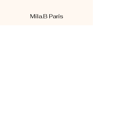
Mila.B Paris
Formulaire d'abonnement
Envoyer
07 56 80 18 86
1 rue de la bretonnerie
95300 Pontoise
Mentions légales
|
CGV
|
Politique de