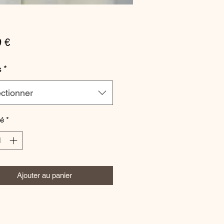
Prix
9 €
s
*
ctionner
té
*
Ajouter au panier