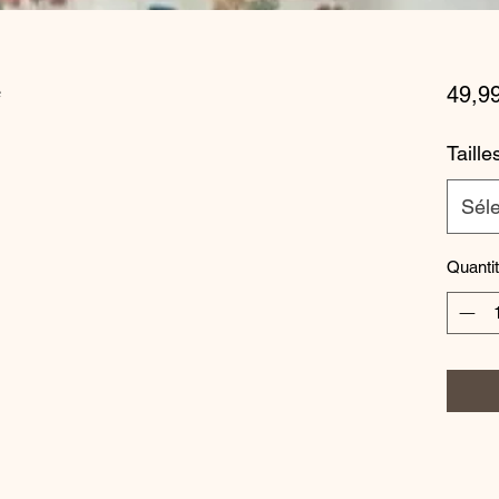
e
49,9
Taille
Séle
Quanti