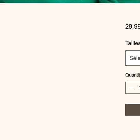
29,9
Taille
Séle
Quanti