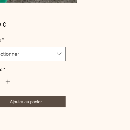
Prix
9 €
s
*
ctionner
té
*
Ajouter au panier