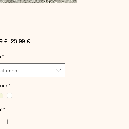
Prix
Prix
9 € 
23,99 €
original
promotionnel
s
*
ctionner
urs
*
té
*