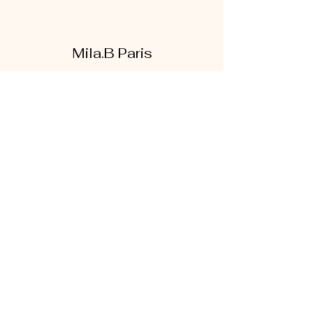
Mila.B Paris
Formulaire d'abonnement
Envoyer
07 56 80 18 86
1 rue de la bretonnerie
95300 Pontoise