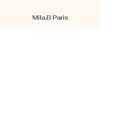
Mila.B Paris
Formulaire d'abonnement
Envoyer
07 56 80 18 86
1 rue de la bretonnerie
95300 Pontoise
Mentions légales
|
CGV
|
Politique de