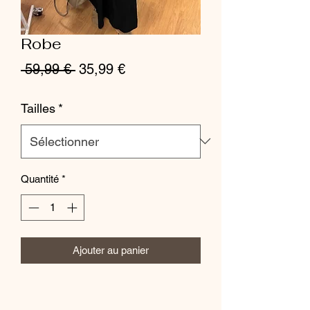
Robe
Prix
Prix
 59,99 € 
35,99 €
original
promotionnel
Tailles
*
Quantité
*
Ajouter au panier