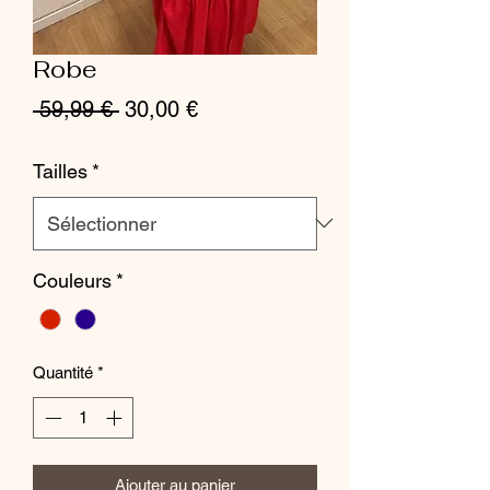
Robe
Prix
Prix
 59,99 € 
30,00 €
original
promotionnel
Tailles
*
Couleurs
*
Quantité
*
Ajouter au panier