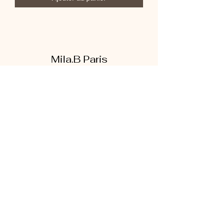
Mila.B Paris
Formulaire d'abonnement
Envoyer
07 56 80 18 86
1 rue de la bretonnerie
95300 Pontoise