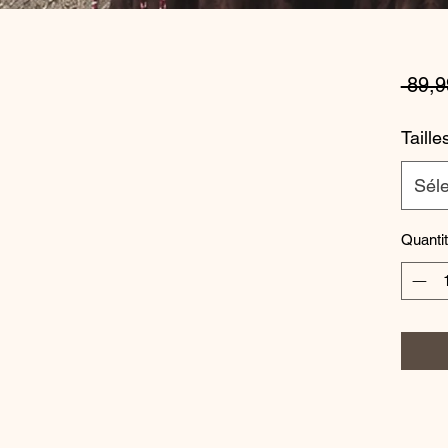
 89,9
Taille
Séle
Quanti