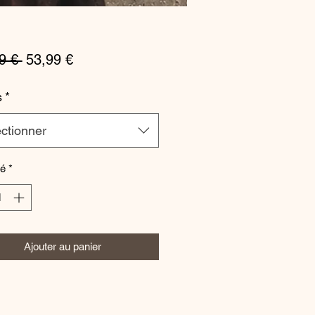
Prix
Prix
9 € 
53,99 €
original
promotionnel
s
*
ctionner
té
*
Ajouter au panier