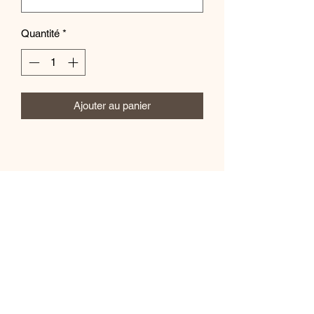
Quantité
*
Ajouter au panier
Mila.B Paris
Formulaire d'abonnement
Envoyer