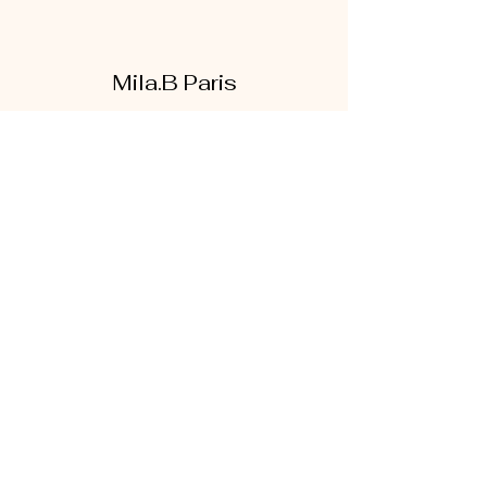
Mila.B Paris
Formulaire d'abonnement
Envoyer
07 56 80 18 86
1 rue de la bretonnerie
95300 Pontoise