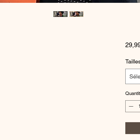
29,9
Taille
Séle
Quanti