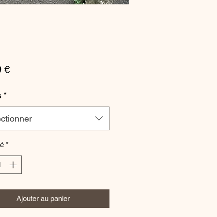
Prix
9 €
s
*
ctionner
té
*
Ajouter au panier