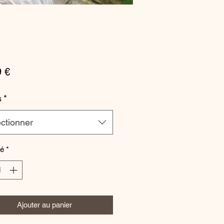
Prix
9 €
s
*
ctionner
té
*
Ajouter au panier