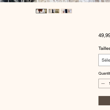
49,9
Taille
Séle
Quanti