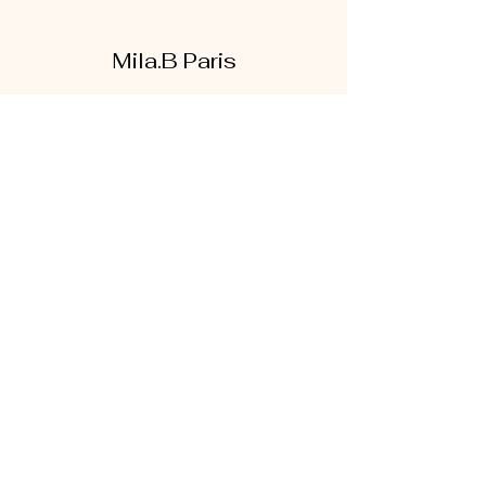
Mila.B Paris
Formulaire d'abonnement
Envoyer
07 56 80 18 86
1 rue de la bretonnerie
95300 Pontoise
Mentions légales
|
CGV
|
Politique de