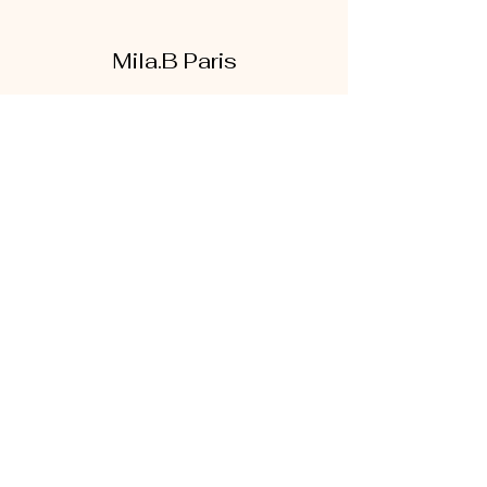
Mila.B Paris
Formulaire d'abonnement
Envoyer
07 56 80 18 86
1 rue de la bretonnerie
95300 Pontoise
Mentions légales
|
CGV
|
Politique de