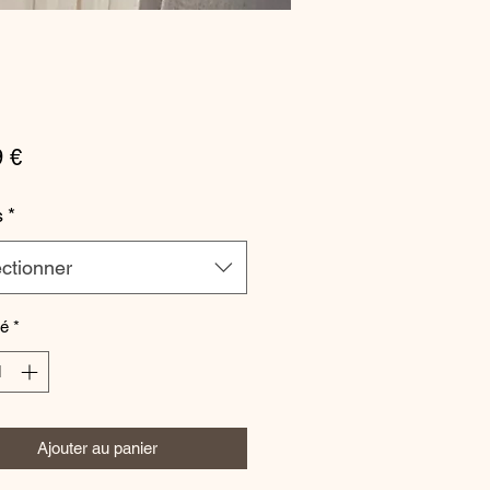
Prix
9 €
s
*
ctionner
té
*
Ajouter au panier