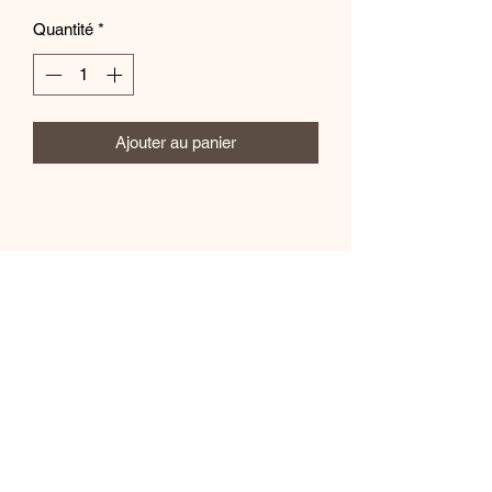
Quantité
*
Ajouter au panier
Mila.B Paris
Formulaire d'abonnement
Envoyer