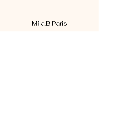
Mila.B Paris
Formulaire d'abonnement
Envoyer
07 56 80 18 86
1 rue de la bretonnerie
95300 Pontoise