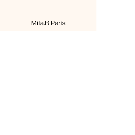
Mila.B Paris
Formulaire d'abonnement
Envoyer
07 56 80 18 86
1 rue de la bretonnerie
95300 Pontoise