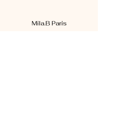
Mila.B Paris
Formulaire d'abonnement
Envoyer
07 56 80 18 86
1 rue de la bretonnerie
95300 Pontoise