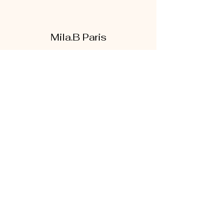
Mila.B Paris
Formulaire d'abonnement
Envoyer
07 56 80 18 86
1 rue de la bretonnerie
95300 Pontoise