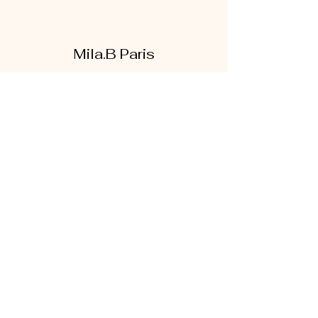
Mila.B Paris
Formulaire d'abonnement
Envoyer
07 56 80 18 86
1 rue de la bretonnerie
95300 Pontoise