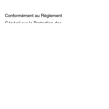
Conformément au Règlement
Général sur la Protection des
Données (RGPD), vous disposez
d’un droit d’accès, de rectification,
d’opposition et de suppression de
vos données personnelles.
Pour exercer vos droits, contactez-
nous à l’adresse suivante :
📧 Email :
mila.bparis@gmail.com
7. Cookies