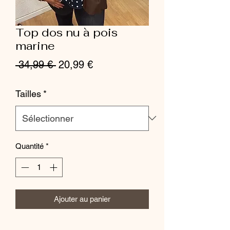
Top dos nu à pois
marine
Prix
Prix
 34,99 € 
20,99 €
original
promotionnel
Tailles
*
Quantité
*
Ajouter au panier