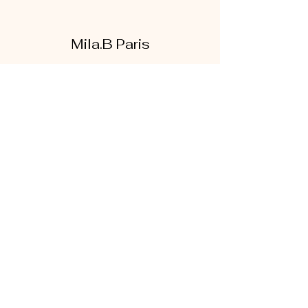
Mila.B Paris
Formulaire d'abonnement
Envoyer
07 56 80 18 86
1 rue de la bretonnerie
95300 Pontoise
Mentions légales
|
CGV
|
Politique de