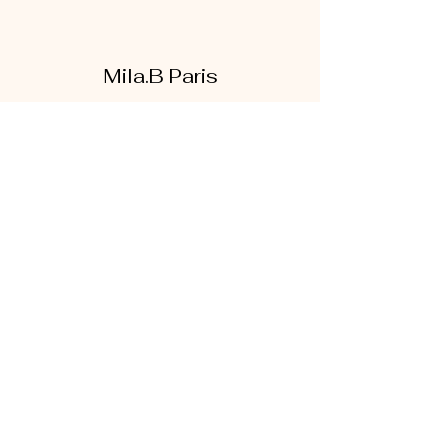
Mila.B Paris
Formulaire d'abonnement
Envoyer
07 56 80 18 86
1 rue de la bretonnerie
95300 Pontoise